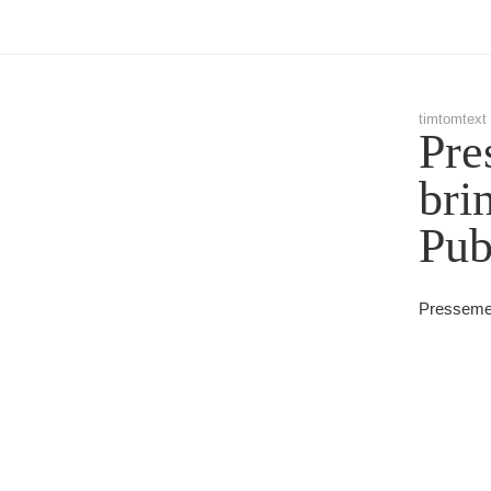
timtomtext
Pre
bri
Pub
Pressemel