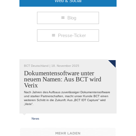
Web & Social
Blog
Presse-Ticker
BCT Deutschland |
18. November 2025
Pressemitteilung: E-Rechnung im ERP: Peppol-Anbindung für Mittelstand
Dokumentensoftware unter
neuem Namen: Aus BCT wird
Verix
Pressemitteilung: E-Rechnung im ERP: Peppol-Anbindung für Mittelstand
Nach Jahren des Aufbaus zuverlässiger Dokumentensoftware
und starker Partnerschaften, macht unser Kunde BCT einen
weiteren Schritt in die Zukunft: Aus „BCT IDT Capture“ wird
„Verix“.
Pressemitteilung: Modulare Armaturentechnik senkt Wartungsaufwand und Kosten in Prozessanlagen
News
Anwenderbericht: Holzlogistiker Enno Roggemann digitalisiert seine Prozesse mit smart!matics NG