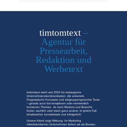
Anwenderbericht: Betriebskosten und CO2-Emissionen reduzieren
timtomtext
–
Agentur für
Basin bülenti: AVA Alms, MODU ONE ekosisteminin Almanya’daki tek yetkili distribütörü oldu
Pressearbeit,
Redaktion und
Pressemitteilung: Modulares Ecosystem: Wartung und Dokumentation vereinfachen
Werbetext
timtomtext steht seit 2003 für strategische
Unternehmenskommunikation, die ankommt.
Pragmatische Konzepte und zielgruppengerechte Texte
– gerade auch bei komplexen oder vermeintlich
trockenen Themen. Je nach Medium und Branche
locker, sachlich oder eben ganz anders. In jedem Fall
inhaltssicher, kontaktstark und erfolgreich!
Unsere Arbeit zeigt Wirkung: Im Marketing
mittelständischer Unternehmen liefern wir als Berater,
Pressemitteilung: AVA: Große Ersparnisse dank modularer Armaturentechnik