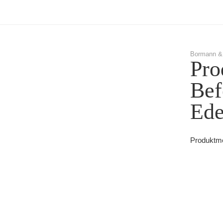
Bormann & 
Pro
Bef
Ede
Produktme