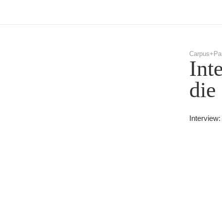
Carpus+Par
Int
die
Interview