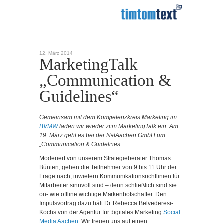
12. März 2014
MarketingTalk
„Communication &
Guidelines“
Gemeinsam mit dem Kompetenzkreis Marketing im
BVMW
laden wir wieder zum MarketingTalk ein. Am
19. März geht es bei der NetAachen GmbH um
„Communication & Guidelines“.
Moderiert von unserem Strategieberater Thomas
Bünten, gehen die Teilnehmer von 9 bis 11 Uhr der
Frage nach, inwiefern Kommunikationsrichtlinien für
Mitarbeiter sinnvoll sind – denn schließlich sind sie
on- wie offline wichtige Markenbotschafter. Den
Impulsvortrag dazu hält Dr. Rebecca Belvederesi-
Kochs von der Agentur für digitales Marketing
Social
Media Aachen
. Wir freuen uns auf einen