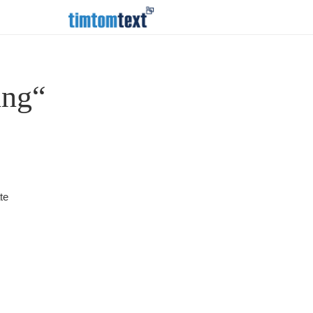
ing“
te