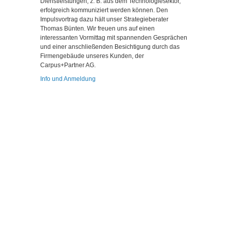
Dienstleistungen, z. B. aus dem Technologiesektor,
erfolgreich kommuniziert werden können. Den
Impulsvortrag dazu hält unser Strategieberater
Thomas Bünten. Wir freuen uns auf einen
interessanten Vormittag mit spannenden Gesprächen
und einer anschließenden Besichtigung durch das
Firmengebäude unseres Kunden, der
Carpus+Partner AG.
Info und Anmeldung