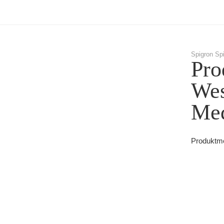
Spigron Sp
Pro
Wes
Med
Produktme