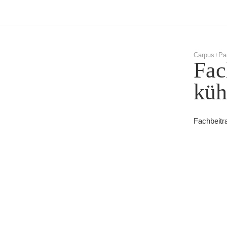
Carpus+Par
Fac
küh
Fachbeitr