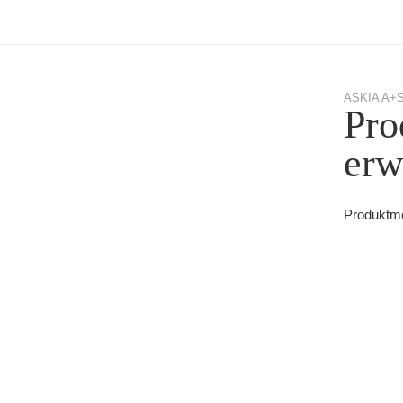
ASKIA A+S 
Pro
erw
Produktmel