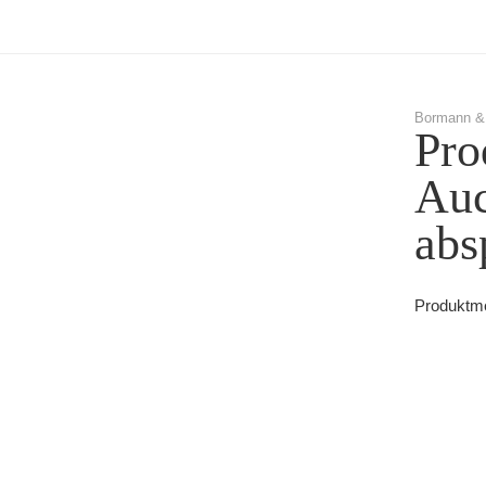
Bormann & 
Pro
Auc
abs
Produktme