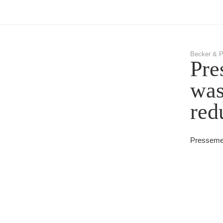
Becker & P
Pre
was
red
Pressemel