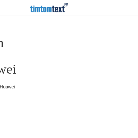
h
wei
 Huawei