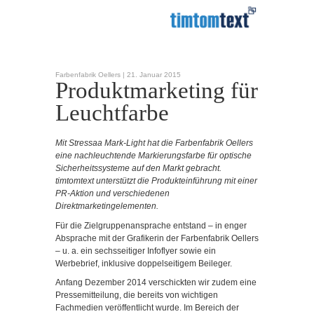
Farbenfabrik Oellers |
21. Januar 2015
Produktmarketing für
Leuchtfarbe
Mit Stressaa Mark-Light hat die Farbenfabrik Oellers
eine nachleuchtende Markierungsfarbe für optische
Sicherheitssysteme auf den Markt gebracht.
timtomtext unterstützt die Produkteinführung mit einer
PR-Aktion und verschiedenen
Direktmarketingelementen.
Für die Zielgruppenansprache entstand – in enger
Absprache mit der Grafikerin der Farbenfabrik Oellers
– u. a. ein sechsseitiger Infoflyer sowie ein
Werbebrief, inklusive doppelseitigem Beileger.
Anfang Dezember 2014 verschickten wir zudem eine
Pressemitteilung, die bereits von wichtigen
Fachmedien veröffentlicht wurde. Im Bereich der