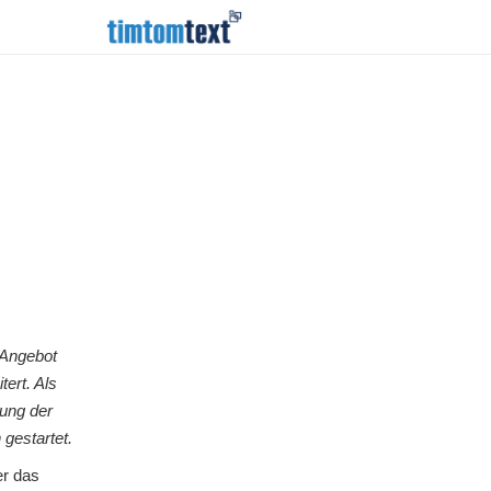
 Angebot
ert. Als
rung der
gestartet.
er das