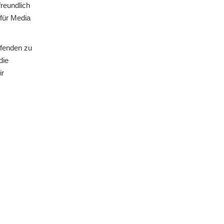
reundlich
für Media
fenden zu
die
ir