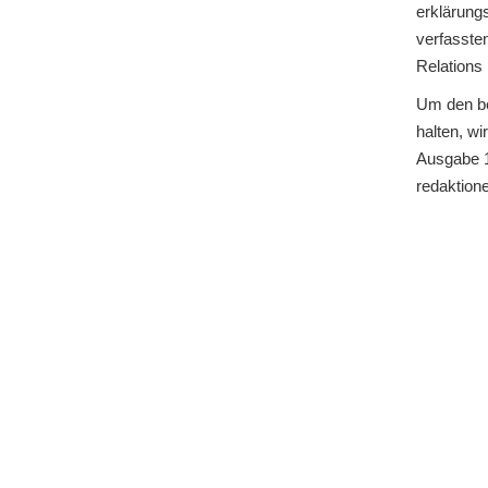
erklärung
verfasste
Relations 
Um den be
halten, wi
Ausgabe 1
redaktion