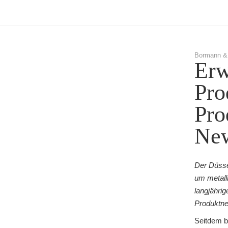
Bormann & 
Erw
Pro
Pro
New
Der Düsse
um metalli
langjähri
Produktne
Seitdem b