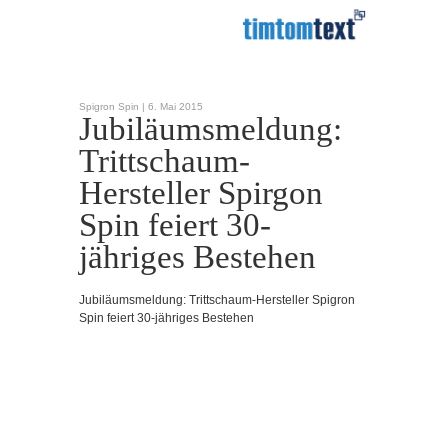
Spigron Spin |
6. Mai 2015
Jubiläumsmeldung:
Trittschaum-
Hersteller Spirgon
Spin feiert 30-
jähriges Bestehen
Jubiläumsmeldung: Trittschaum-Hersteller Spigron
Spin feiert 30-jähriges Bestehen