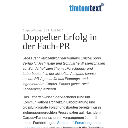
Carpus+Partner |
13. Mai 2015
Doppelter Erfolg in
der Fach-PR
Jedes Jahr veröffentlicht der Wilhelm Ernst & Sohn
Verlag für Architektur und technische Wissenschaften
ein Sonderheft zum Thema „Forschungs- und
Laborbauten“. In der aktuellen Ausgabe konnte
unsere PR-Agentur für das Planungs- und
Ingenieurbüro Carpus+Partner gleich zwei
Fachartikel platzieren.
Das Expertenwissen der Aachener rund um
Kommunikationsarchitektur, Laborplanung und
crossfunktionale Forschungsbauten bereiten wir in
zielgruppengerechten Pressetexten auf. Nachdem
Carpus+Partner schon im vergangenen Jahr mit
einem Fachbeitrag im
Sonderheft Forschungs- und
Laborbauten
präsent war, konnten wir die Redaktion