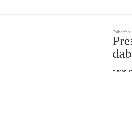
Farbenfabri
Pre
dab
Pressemel