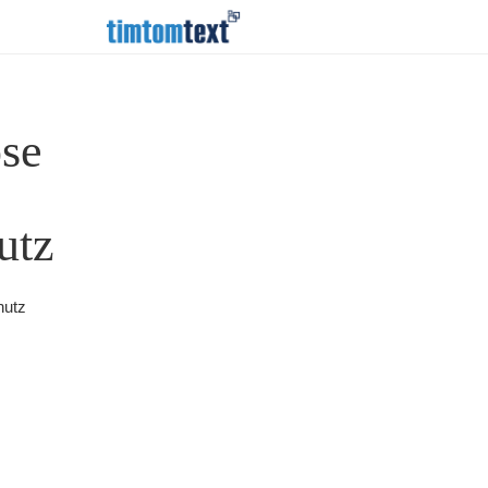
se
utz
hutz