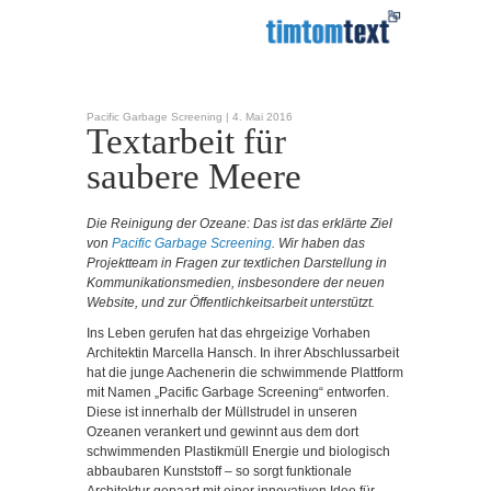
Pacific Garbage Screening |
4. Mai 2016
Textarbeit für
saubere Meere
Die Reinigung der Ozeane: Das ist das erklärte Ziel
von
Pacific Garbage Screening
. Wir haben das
Projektteam in Fragen zur textlichen Darstellung in
Kommunikationsmedien, insbesondere der neuen
Website, und zur Öffentlichkeitsarbeit unterstützt.
Ins Leben gerufen hat das ehrgeizige Vorhaben
Architektin Marcella Hansch. In ihrer Abschlussarbeit
hat die junge Aachenerin die schwimmende Plattform
mit Namen „Pacific Garbage Screening“ entworfen.
Diese ist innerhalb der Müllstrudel in unseren
Ozeanen verankert und gewinnt aus dem dort
schwimmenden Plastikmüll Energie und biologisch
abbaubaren Kunststoff – so sorgt funktionale
Architektur gepaart mit einer innovativen Idee für