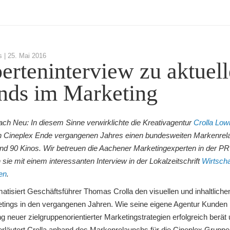
s |
25. Mai 2016
erteninterview zu aktuel
nds im Marketing
ach Neu: In diesem Sinne verwirklichte die Kreativagentur
Crolla Low
n Cineplex Ende vergangenen Jahres einen bundesweiten Markenrela
nd 90 Kinos. Wir betreuen die Aachener Marketingexperten in der PR
n sie mit einem interessanten Interview in der Lokalzeitschrift
Wirtscha
en
.
matisiert Geschäftsführer Thomas Crolla den visuellen und inhaltlich
tings in den vergangenen Jahren. Wie seine eigene Agentur Kunden 
 neuer zielgruppenorientierter Marketingstrategien erfolgreich berät
 erläutert Crolla anhand des Markenrelaunchs für die Cineplex Gruppe