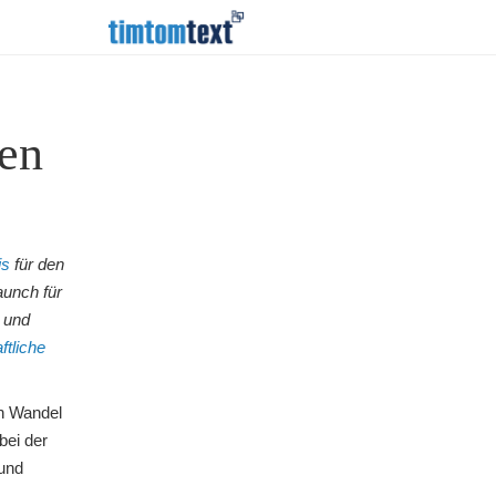
len
is
für den
unch für
 und
ftliche
en Wandel
bei der
 und
.