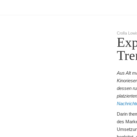
Crolla Lowi
Exp
Tre
Aus Alt m
Kinoriese
dessen ru
platzierte
Nachricht
Darin the
des Marke
Umsetzung
begleitet,