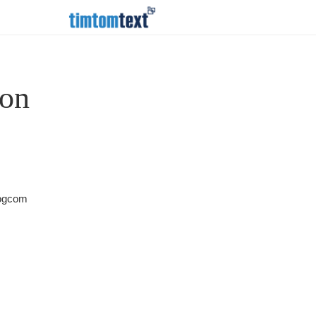
ion
Logcom