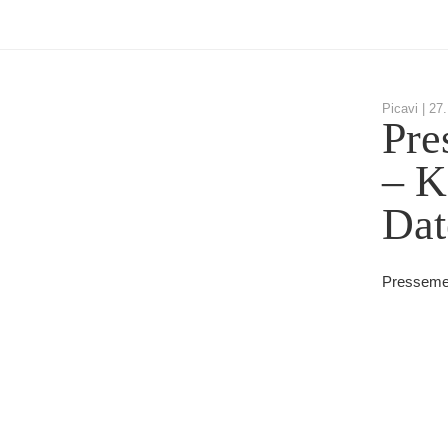
Picavi |
27.
Pre
– K
Dat
Pressemel