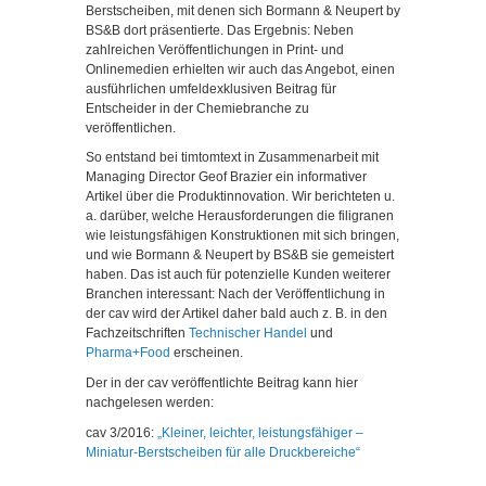
Berstscheiben, mit denen sich Bormann & Neupert by
BS&B dort präsentierte. Das Ergebnis: Neben
zahlreichen Veröffentlichungen in Print- und
Onlinemedien erhielten wir auch das Angebot, einen
ausführlichen umfeldexklusiven Beitrag für
Entscheider in der Chemiebranche zu
veröffentlichen.
So entstand bei timtomtext in Zusammenarbeit mit
Managing Director Geof Brazier ein informativer
Artikel über die Produktinnovation. Wir berichteten u.
a. darüber, welche Herausforderungen die filigranen
wie leistungsfähigen Konstruktionen mit sich bringen,
und wie Bormann & Neupert by BS&B sie gemeistert
haben. Das ist auch für potenzielle Kunden weiterer
Branchen interessant: Nach der Veröffentlichung in
der cav wird der Artikel daher bald auch z. B. in den
Fachzeitschriften
Technischer Handel
und
Pharma+Food
erscheinen.
Der in der cav veröffentlichte Beitrag kann hier
nachgelesen werden:
cav 3/2016:
„Kleiner, leichter, leistungsfähiger –
Miniatur-Berstscheiben für alle Druckbereiche“