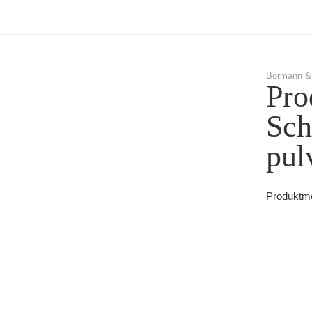
Bormann &
Pro
Sch
pul
Produktme