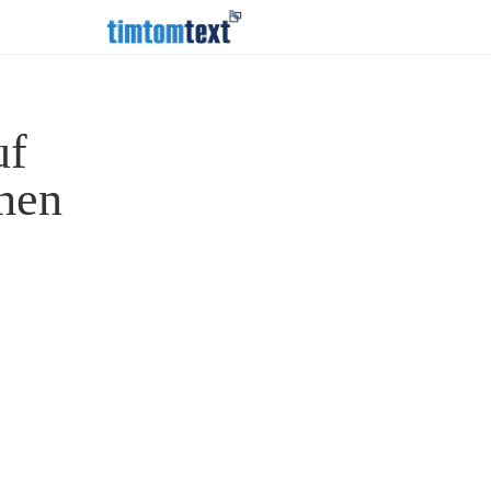
uf
hen