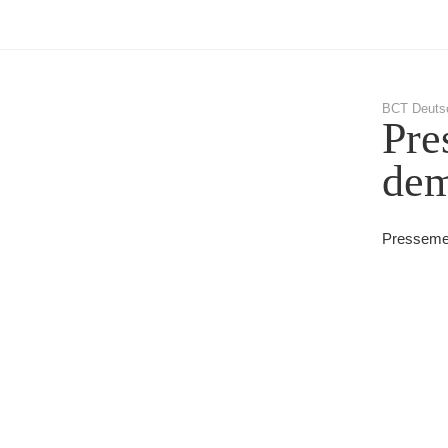
BCT Deuts
Pre
dem
Pressemel