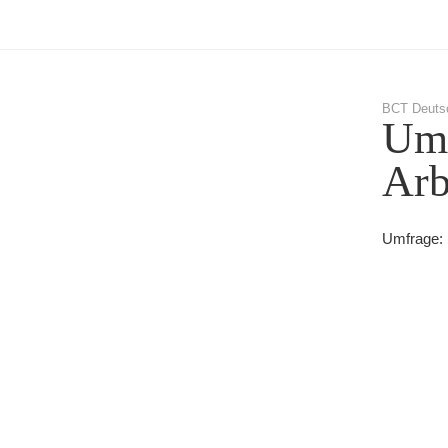
BCT Deuts
Umf
Arb
Umfrage: 