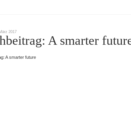
März 2017
hbeitrag: A smarter futur
g: A smarter future