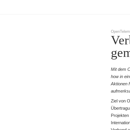
OpenTelema
Ver
gem
Mit dem O
how in ei
Aktionen 
aufmerks
Ziel von 
Übertragu
Projekten
Internatio
Verband e