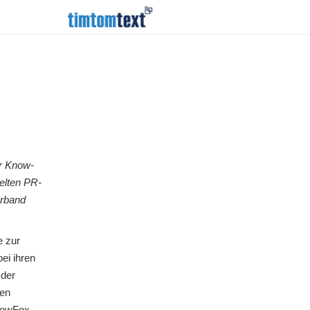
hr Know-
elten PR-
erband
e zur
ei ihren
 der
uen
lowFox