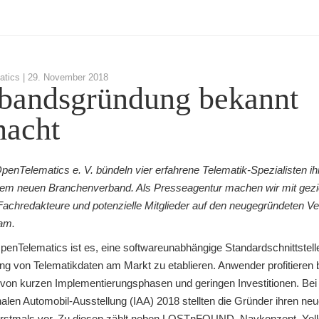
tics |
29. November 2018
bandsgründung bekannt
acht
penTelematics e. V. bündeln vier erfahrene Telematik-Spezialisten i
nem neuen Branchenverband. Als Presseagentur machen wir mit gezi
Fachredakteure und potenzielle Mitglieder auf den neugegründeten V
am.
OpenTelematics ist es, eine softwareunabhängige Standardschnittstell
ng von Telematikdaten am Markt zu etablieren. Anwender profitieren b
 von kurzen Implementierungsphasen und geringen Investitionen. Bei
nalen Automobil-Ausstellung (IAA) 2018 stellten die Gründer ihren ne
rstmals vor. Zu diesen zählt neben LOSTnFOUND
,
Navkonzept, Yel