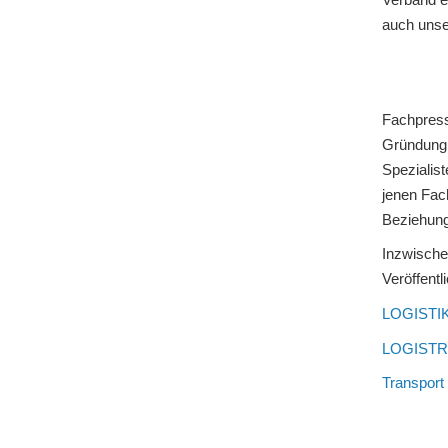
auch unse
Fachpress
Gründung 
Spezialis
jenen Fach
Beziehung
Inzwische
Veröffent
LOGISTI
LOGIST
Transport