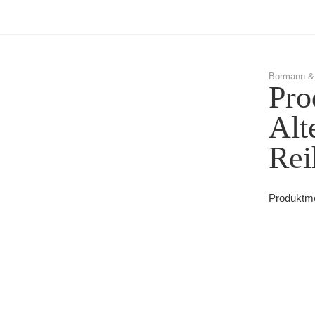
Bormann &
Pro
Alt
Rei
Produktmel