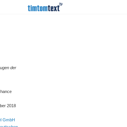
Augen der
Chance
ber 2018
tel GmbH
zeutischen