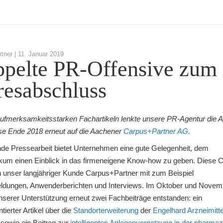
tner |
11. Januar 2019
pelte PR-Offensive zum
resabschluss
aufmerksamkeitsstarken Fachartikeln lenkte unsere PR-Agentur die 
e Ende 2018 erneut auf die Aachener
Carpus+Partner AG
.
e Pressearbeit bietet Unternehmen eine gute Gelegenheit, dem
kum einen Einblick in das firmeneigene Know-how zu geben. Diese 
h unser langjähriger Kunde Carpus+Partner mit zum Beispiel
dungen, Anwenderberichten und Interviews. Im Oktober und Novem
unserer Unterstützung erneut zwei Fachbeiträge entstanden: ein
ntierter Artikel über die
Standorterweiterung
der
Engelhard Arzneimit
sowie ein Beitrag zur
intelligenten Anlagenvernetzung in der pharma