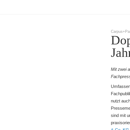
Carpus+Par
Dop
Jah
Mit zwei 
Fachpress
Umfassend
Fachpubli
nutzt auc
Pressemel
sind mit 
praxisorie
& Co. KG