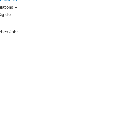
lations –
ig die
ches Jahr