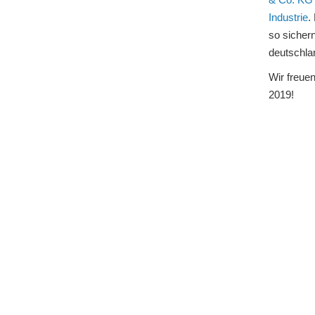
Industrie
.
so sicher
deutschla
Wir freue
2019!