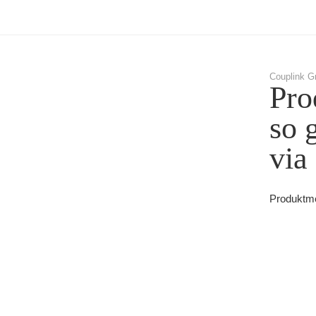
Couplink G
Pro
so 
via
Produktme