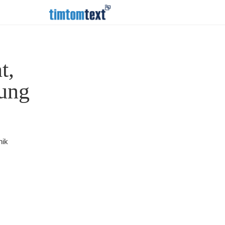
t,
nung
nik