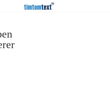
ben
erer