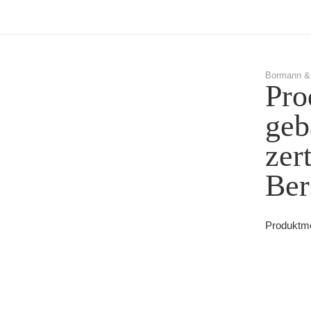
Bormann &
Pro
geb
zer
Ber
Produktme