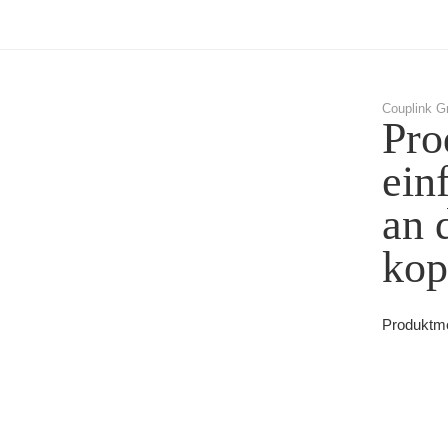
Couplink G
Pro
ein
an 
kop
Produktmel