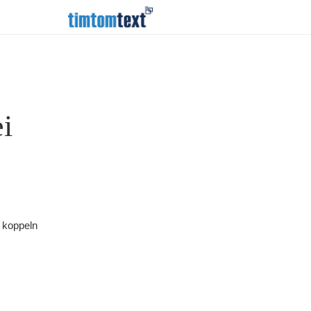
ei
g koppeln