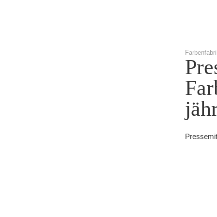
Farbenfabri
Pre
Far
jäh
Pressemitt