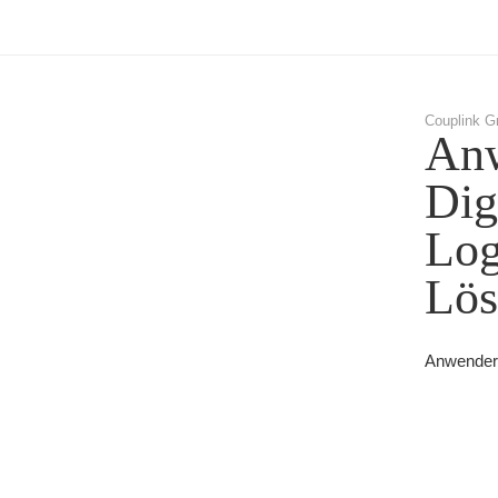
Couplink G
Anw
Dig
Log
Lös
Anwenderbe