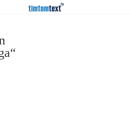
n
ga“