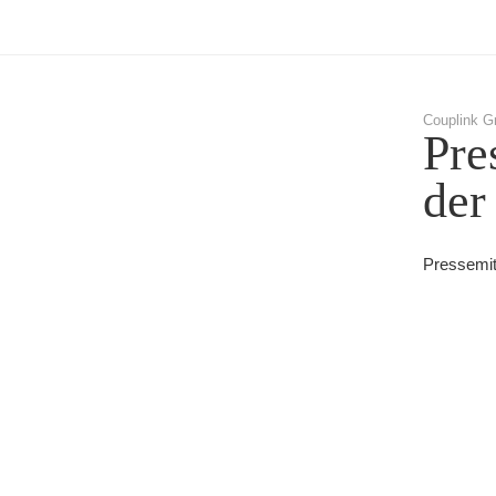
Couplink G
Pre
der
Pressemitt