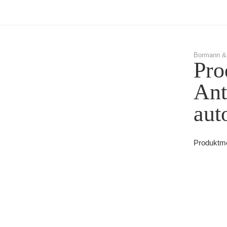
Bormann &
Pro
Ant
aut
Produktme