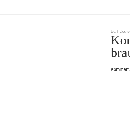
BCT Deuts
Kom
bra
Kommentar