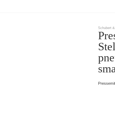
Schubert &
Pre
Ste
pne
sma
Pressemit