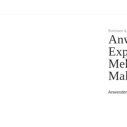
Bormann &
Anw
Exp
Meh
Mal
Anwenderb