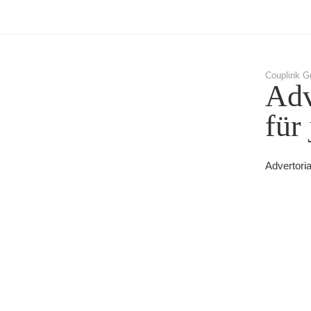
Couplink G
Adv
für
Advertori