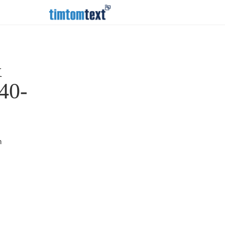
&
40-
n