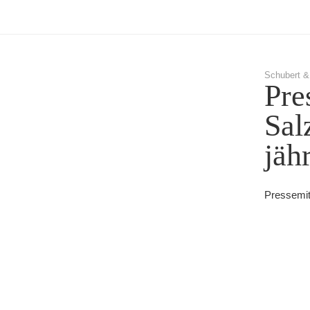
Schubert &
Pre
Sal
jäh
Pressemit