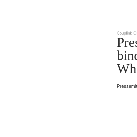
Couplink G
Pre
bin
Wha
Pressemit