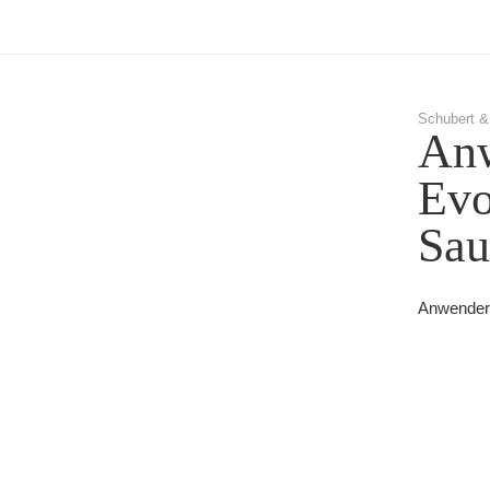
Schubert &
Anw
Evo
Sau
Anwenderb