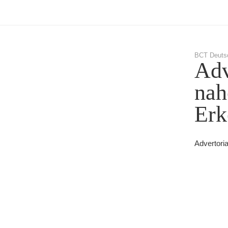
BCT Deuts
Adv
nah
Erk
Advertori