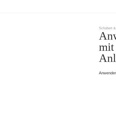
Schubert &
Anw
mit
Anl
Anwenderb