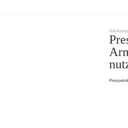
AVA Armatu
Pre
Arm
nut
Pressemit