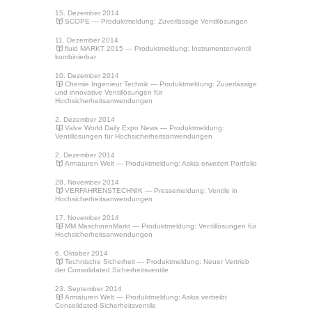
15. Dezember 2014
SCOPE
— Produktmeldung: Zuverlässige Ventillösungen
11. Dezember 2014
fluid MARKT 2015
— Produktmeldung: Instrumentenventil
kombinierbar
10. Dezember 2014
Chemie Ingenieur Technik
— Produktmeldung: Zuverlässige
und innovative Ventillösungen für
Hochsicherheitsanwendungen
2. Dezember 2014
Valve World Daily Expo News
— Produktmeldung:
Ventillösungen für Hochsicherheitsanwendungen
2. Dezember 2014
Armaturen Welt
— Produktmeldung: Askia erweitert Portfolio
28. November 2014
VERFAHRENSTECHNIK
— Pressemeldung: Ventile in
Hochsicherheitsanwendungen
17. November 2014
MM MaschinenMarkt
— Produktmeldung: Ventillösungen für
Hochsicherheitsanwendungen
6. Oktober 2014
Technische Sicherheit
— Produktmeldung: Neuer Vertrieb
der Consolidated Sicherheitsventile
23. September 2014
Armaturen Welt
— Produktmeldung: Askia vertreibt
Consolidated-Sicherheitsventile