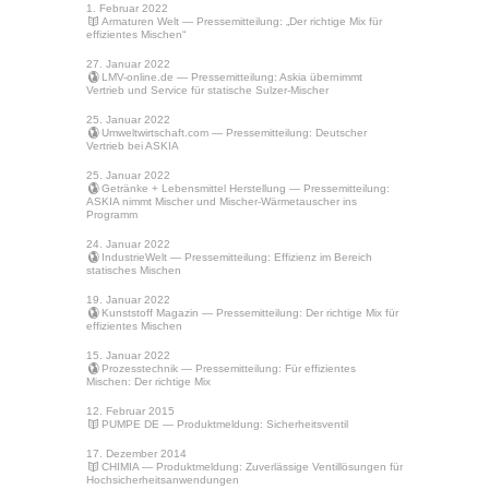
1. Februar 2022
Armaturen Welt
— Pressemitteilung: „Der richtige Mix für
effizientes Mischen“
27. Januar 2022
LMV-online.de
— Pressemitteilung: Askia übernimmt
Vertrieb und Service für statische Sulzer-Mischer
25. Januar 2022
Umweltwirtschaft.com
— Pressemitteilung: Deutscher
Vertrieb bei ASKIA
25. Januar 2022
Getränke + Lebensmittel Herstellung
— Pressemitteilung:
ASKIA nimmt Mischer und Mischer-Wärmetauscher ins
Programm
24. Januar 2022
IndustrieWelt
— Pressemitteilung: Effizienz im Bereich
statisches Mischen
19. Januar 2022
Kunststoff Magazin
— Pressemitteilung: Der richtige Mix für
effizientes Mischen
15. Januar 2022
Prozesstechnik
— Pressemitteilung: Für effizientes
Mischen: Der richtige Mix
12. Februar 2015
PUMPE DE
— Produktmeldung: Sicherheitsventil
17. Dezember 2014
CHIMIA
— Produktmeldung: Zuverlässige Ventillösungen für
Hochsicherheitsanwendungen