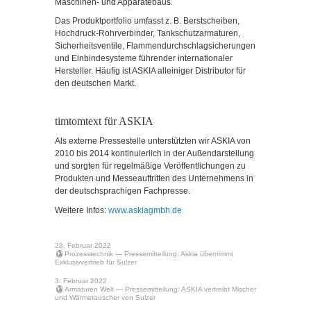
Maschinen- und Apparatebaus.
Das Produktportfolio umfasst z. B. Berstscheiben,
Hochdruck-Rohrverbinder, Tankschutzarmaturen,
Sicherheitsventile, Flammendurchschlagsicherungen
und Einbindesysteme führender internationaler
Hersteller. Häufig ist ASKIA alleiniger Distributor für
den deutschen Markt.
timtomtext für ASKIA
Als externe Pressestelle unterstützten wir ASKIA von
2010 bis 2014 kontinuierlich in der Außendarstellung
und sorgten für regelmäßige Veröffentlichungen zu
Produkten und Messeauftritten des Unternehmens in
der deutschsprachigen Fachpresse.
Weitere Infos:
www.askiagmbh.de
28. Februar 2022
Prozesstechnik
— Pressemitteilung: Askia übernimmt
Exklusivvertrieb für Sulzer
3. Februar 2022
Armaturen Welt
— Pressemitteilung: ASKIA vertreibt Mischer
und Wärmetauscher von Sulzer