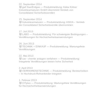
22. September 2014
gwf Gas/Erdgas
— Produktmeldung: Askia Kölner
Industriearmaturen GmbH übernimmt Vertrieb von
Consolidated Sicherheitsventilen
15. September 2014
Industriearmaturen
— Produktmeldung: ASKIA – Vertrieb
der Consolidated Sicherheitsventile übernommen
17. Juli 2013
LABO
— Produktmeldung: Für schwierigste Bedingungen –
Ventillösungen für Hochsicherheitsanwendungen
26. Juni 2013
TECHNIK + EINKAUF
— Produktmeldung: Wartungsfreie
Ventillösungen
22. Mai 2013
cav - chemie anlagen verfahren
— Produktmeldung:
Integrierte Ventillösungen bieten hohe Sicherheit
2. April 2013
VERFAHRENSTECHNIK
— Produktmeldung: Berstscheiben
– In Hochdruck-Rohverbinder integriert
1. Februar 2013
CITplus
— Produktmeldung: Wartungsfreie Ventillösungen
für Hochsicherheitsanwendungen