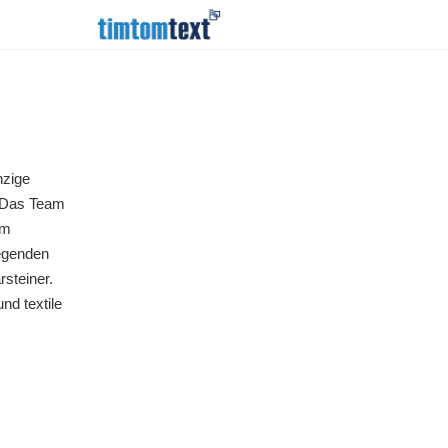
nzige
. Das Team
hm
iegenden
steiner.
nd textile