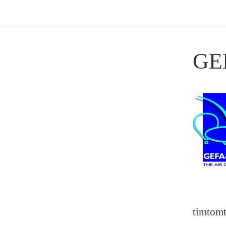
GE
timtom