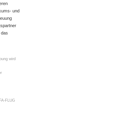
eren
ikums- und
treuung
tspartner
4 das
bung wird
r
EFA-FLUG