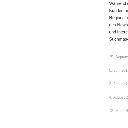
Während d
Kunden mi
Regionalpr
des Newsl
und Inter
Suchmasc
25. Septem
5. Juni 201
2. Januar 
4. August 
12. Mai 20